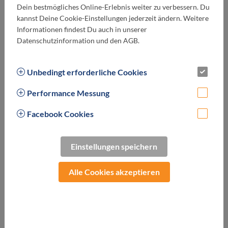
Dein bestmögliches Online-Erlebnis weiter zu verbessern. Du
kannst Deine Cookie-Einstellungen jederzeit ändern. Weitere
Alle VIP-Erlebnisse
Informationen findest Du auch in unserer
Datenschutzinformation und den AGB.
Exklusiv entspannen.
Mit diesen
abwechslungsreichen, exklusiv zusammengestellten
Unbedingt erforderliche Cookies
VIP-Packages verbringst du echte Quality-Time mit
Performance Messung
deinen Lieben - und das zu einem fairen Preis.
Kategorie:
Facebook Cookies
Bundesland:
Einstellungen speichern
Alle Cookies akzeptieren