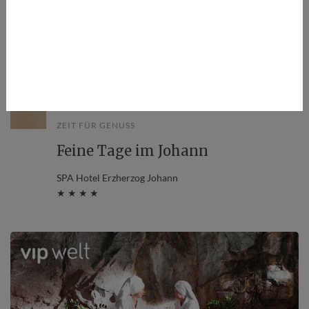
Stmk
ZEIT FÜR GENUSS
Feine Tage im Johann
SPA Hotel Erzherzog Johann
★ ★ ★ ★