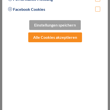
Facebook Cookies
Einstellungen speichern
Das Designhotel überzeugt durch den Komfort eines
Alle Cookies akzeptieren
modernen Lifestyle-Hotels, gepaart mit herzlicher
Gastfreundschaft und zentraler Lage in Kaprun. Im
„Wohnzimmer“ kann man bei erfrischenden Getränken neue
Menschen kennenlernen uns sich am knisternden
Kaminfeuer entspannen. Erholung pur bietet unsere
Penthousesauna mit fantastischem Blick über Kaprun.
Nur 4 Autominuten vom
TAUERN SPA Zell am See-Kaprun
entfernt.