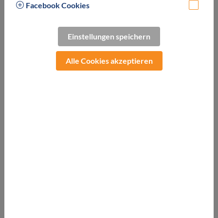
Facebook Cookies
Einlösbar in
Thermen, Wellnesshotels, Day Spas, Beauty- &
Kosmetikstudios sowie vielen weiteren
Einstellungen speichern
Wellnessbetrieben.
Alle Cookies akzeptieren
Ein Gutschein - viele Möglichkeiten.
Dein WEBHOTELS Thermen & Wellnessgutschein ermöglicht
dir Entspannung in allen Formen. Er ist ein
Thermengutschein, Hotelgutschein, Beautygutschein und
gleichzeitig auch ein Wellnessgutschein für viele weitere
Formen der Entspannung.
Als Thermengutschein einlösen
Nimm deinen WEBHOTELS Gutschein als Thermengutschein
mit und geh direkt zur Thermenkasse. Zeig ihn dort vor, um
den Betrag abzubuchen. So gelangst du schnell und einfach in
den Entspannungsmodus. Einfacher geht's wirklich nicht!