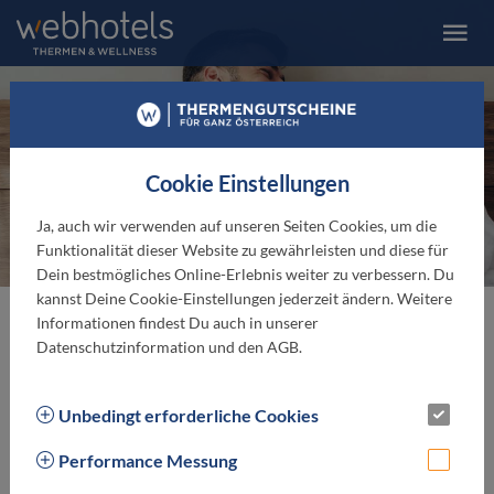
Cookie Einstellungen
Gutscheine einlösen
Ja, auch wir verwenden auf unseren Seiten Cookies, um die
Funktionalität dieser Website zu gewährleisten und diese für
Dein bestmögliches Online-Erlebnis weiter zu verbessern. Du
kannst Deine Cookie-Einstellungen jederzeit ändern. Weitere
Informationen findest Du auch in unserer
WEBHOTELS Thermen &
Datenschutzinformation und den AGB.
Wellnessgutscheine einlösen
Unbedingt erforderliche Cookies
Ganz easy!
Zeig ihn einfach vor Ort vor und genieße die
Auszeit. Nicht alles auf einmal verbraucht? Kein Problem!
Performance Messung
Der Rest bleibt fürs nächste Mal. Einfacher geht's nicht!