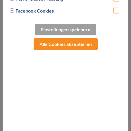
Facebook Cookies
Einstellungen speichern
Ob alleine, zu zweit oder mit der ganzen Familie - im
Alle Cookies akzeptieren
wunderschönen Süden der Steiermark erwartet Sie eine
perfekte Mischung aus Entspannung, Genuss und
Lebensfreude! Entdecken Sie die vielfältigen Angebote
unseres Hotels, lassen Sie sich von der malerischen
Umgebung verzaubern und genießen Sie Ihren Aufenthalt in
einem der beliebtesten Thermenhotels Österreichs. Der
Eintritt in die direkt angeschlossene
Parktherme Bad
Radkersburg
ist bereits inkludiert!