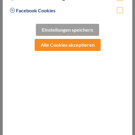
Facebook Cookies
Einstellungen speichern
Abschalten, sich Wohlfühlen und das Leben genießen –
nehmen Sie sich Zeit für die wirklich wichtigen Dinge und
Alle Cookies akzeptieren
erleben Sie Urlaubstage, wie sie schöner nicht sein können.
Unser hoteleigenes Bade- und SaunaReich,
GesundheitsReich mit Massage und Beauty sowie Kulinarik
auf höchstem Niveau lassen Sie Ihren Alltagsstress
vergessen.
Direkter Verbindungsgang in das
Thermenresort Loipersdorf
.
Gutscheine einlösbar für:
Alle hoteleigenen Leistungen bei Direktbuchung. Day Spa.