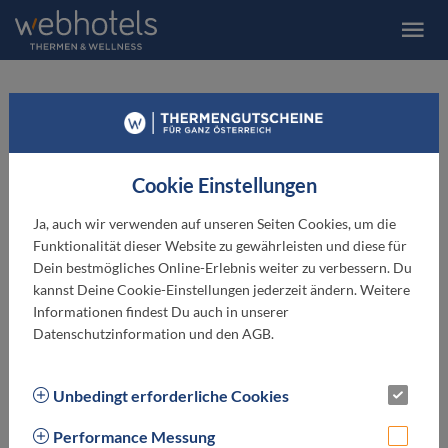
Skinbar Vienna
Cookie Einstellungen
Ja, auch wir verwenden auf unseren Seiten Cookies, um die
Funktionalität dieser Website zu gewährleisten und diese für
Dein bestmögliches Online-Erlebnis weiter zu verbessern. Du
kannst Deine Cookie-Einstellungen jederzeit ändern. Weitere
Informationen findest Du auch in unserer
Datenschutzinformation und den AGB.
Unbedingt erforderliche Cookies
Performance Messung