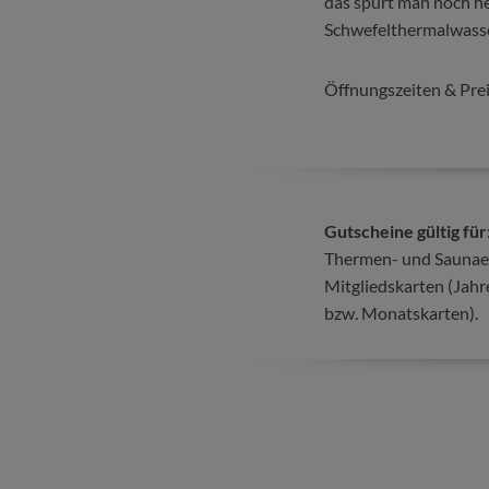
das spürt man noch he
Schwefelthermalwasse
Öffnungszeiten & Preis
Gutscheine gültig für
Thermen- und Saunaei
Mitgliedskarten (Jahr
bzw. Monatskarten).