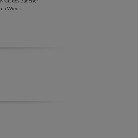
 Kraft des Badener
ren Wiens.