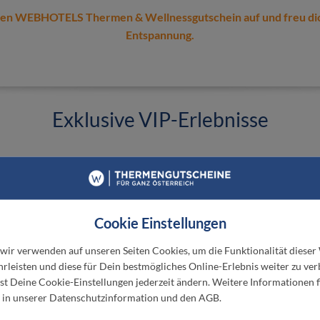
nen WEBHOTELS Thermen & Wellnessgutschein auf und freu di
Entspannung.
Exklusive VIP-Erlebnisse
 Thermengutscheinen von Webhotels bist du automat
Gast bei ausgesuchten Thermen- und Hotelpartnern
utet: Neben klassischen Thermen- und Hotelaufenth
Cookie Einstellungen
mst du in den Genuss von VIP-Packages mit exklus
Vorteilen.
 wir verwenden auf unseren Seiten Cookies, um die Funktionalität dieser
rleisten und diese für Dein bestmögliches Online-Erlebnis weiter zu ver
t Deine Cookie-Einstellungen jederzeit ändern. Weitere Informationen f
 in unserer Datenschutzinformation und den AGB.