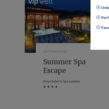
Unbe
Per
Fac
Stmk
ZEIT FÜR RUHE
Summer Spa
Escape
Asia Hotel & Spa Leoben
★ ★ ★ ★