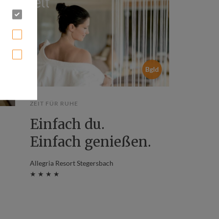
Bgld
ZEIT FÜR RUHE
Einfach du.
Einfach genießen.
Allegria Resort Stegersbach
★ ★ ★ ★