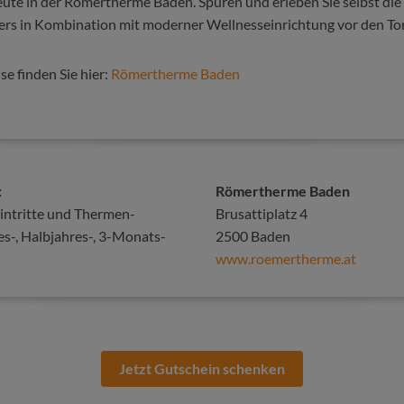
ute in der Römertherme Baden. Spüren und erleben Sie selbst die
rs in Kombination mit moderner Wellnesseinrichtung vor den To
e finden Sie hier:
Römertherme Baden
:
Römertherme Baden
ntritte und Thermen-
Brusattiplatz 4
es-, Halbjahres-, 3-Monats-
2500 Baden
www.roemertherme.at
Jetzt Gutschein schenken