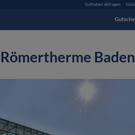
Guthaben abfragen
Guts
Gutsche
Römertherme Baden