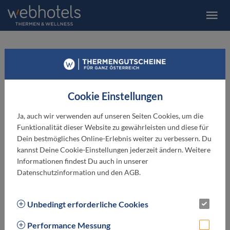
OCEANEUM SALZGROTTE
Cookie Einstellungen
Ja, auch wir verwenden auf unseren Seiten Cookies, um die
Funktionalität dieser Website zu gewährleisten und diese für
Dein bestmögliches Online-Erlebnis weiter zu verbessern. Du
kannst Deine Cookie-Einstellungen jederzeit ändern. Weitere
Informationen findest Du auch in unserer
Datenschutzinformation und den AGB.
Unbedingt erforderliche Cookies
Performance Messung