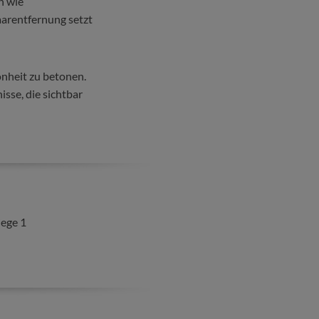
n wie
aarentfernung setzt
nheit zu betonen.
isse, die sichtbar
iege 1