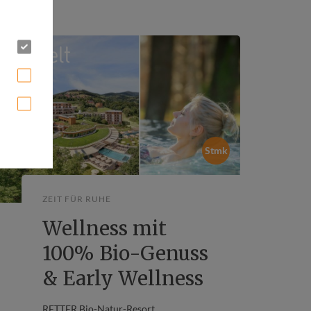
Stmk
ZEIT FÜR RUHE
Wellness mit
100% Bio-Genuss
& Early Wellness
RETTER Bio-Natur-Resort