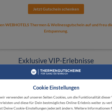
Jetzt Gutschein schenken
nen WEBHOTELS Thermen & Wellnessgutschein auf und freu di
Entspannung.
Exklusive VIP-Erlebnisse
 Thermengutscheinen von Webhotels bist du automat
Gast bei ausgesuchten Thermen- und Hotelpartnern
Cookie Einstellungen
utet: Neben klassischen Thermen- und Hotelaufenth
 wir verwenden auf unseren Seiten Cookies, um die Funktionalität dieser
mst du in den Genuss von VIP-Packages mit exklus
rleisten und diese für Dein bestmögliches Online-Erlebnis weiter zu ver
Vorteilen.
t Deine Cookie-Einstellungen jederzeit ändern. Weitere Informationen f