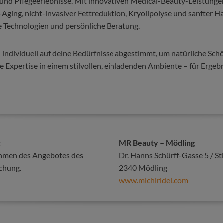
und Pflegeerlebnisse. Mit innovativen Medical-Beauty-Leistunge
Aging, nicht-invasiver Fettreduktion, Kryolipolyse und sanfter H
e Technologien und persönliche Beratung.
ndividuell auf deine Bedürfnisse abgestimmt, um natürliche Schö
 Expertise in einem stilvollen, einladenden Ambiente – für Ergebn
:
MR Beauty – Mödling
ahmen des Angebotes des
Dr. Hanns Schürff-Gasse 5 / St
chung.
2340 Mödling
www.michiridel.com