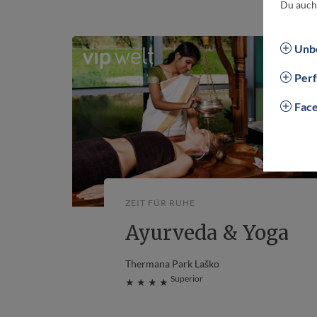
Du auch
Unbe
Per
Fac
SLO
ZEIT FÜR RUHE
Ayurveda & Yoga
Thermana Park Laško
Superior
★ ★ ★ ★