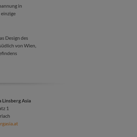
spannung in
 einzige
as Design des
 südlich von Wien,
efindens
a Linsberg Asia
tz 1
rlach
rgasia.at