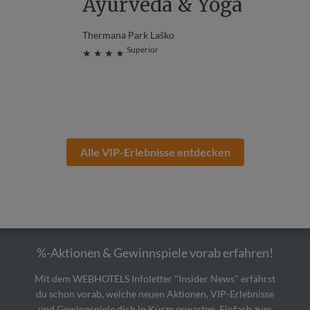
Ayurveda & Yoga
Thermana Park Laško
Superior
★ ★ ★ ★
Alle VIP-Erlebnisse entdecken
%-Aktionen & Gewinnspiele vorab erfahren!
Mit dem WEBHOTELS Infoletter "Insider News" erfährst
du schon vorab, welche neuen Aktionen, VIP-Erlebnisse
und Gewinnspiele dich in Kürze erwarten. Einfach zum