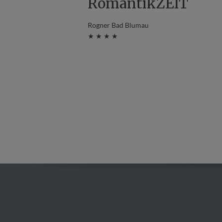
RomantikZEIT
Rogner Bad Blumau
★ ★ ★ ★