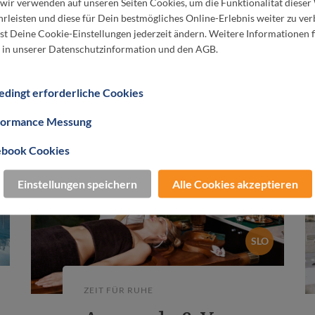
 wir verwenden auf unseren Seiten Cookies, um die Funktionalität dieser
Gast bei ausgesuchten Thermen- und Hotelpartnern
rleisten und diese für Dein bestmögliches Online-Erlebnis weiter zu ver
utet: Neben klassischen Thermen- und Hotelaufenth
t Deine Cookie-Einstellungen jederzeit ändern. Weitere Informationen f
 in unserer Datenschutzinformation und den AGB.
mst du in den Genuss von VIP-Packages mit exklus
Vorteilen.
dingt erforderliche Cookies
formance Messung
ebook Cookies
Einstellungen speichern
Alle Cookies akzeptieren
SLO
ZEIT FÜR RUHE