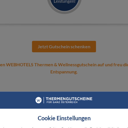
Jetzt Gutschein schenken
nen WEBHOTELS Thermen & Wellnessgutschein auf und freu di
Entspannung.
Exklusive VIP-Erlebnisse
Cookie Einstellungen
 Thermengutscheinen von Webhotels bist du automat