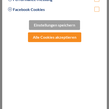
Facebook Cookies
Einstellungen speichern
Mit einzigartiger Panoramalage über den Dächern von Bad
Alle Cookies akzeptieren
Kleinkirchheim, großzügigem Panorama SPA mit 8 Saunen,
Freibad, Hallenbad, Whirlpool und separatem Family SPA
überzeugt der Kirchheimerhof. Abwechslungsreiche
Aktivitäten, unsere Outdoor-Kinderwelt, das Murmelland
und unsere Bauernhoftiere sorgen dafür, dass im
Kirchheimerhof nie Langeweile aufkommt.
Nur 10 Gehminuten von der
Therme St. Kathrein
und vom
Thermal Römerbad
entfernt.