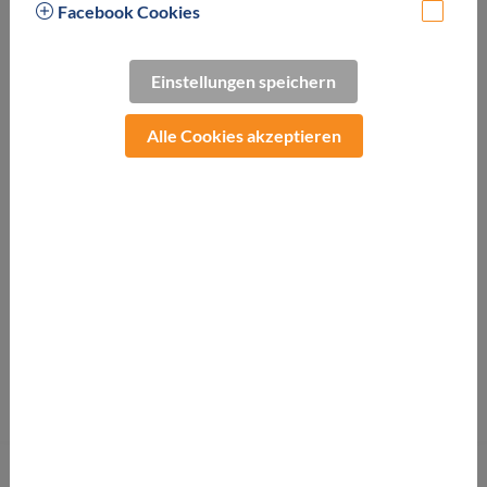
Facebook Cookies
Einstellungen speichern
Alle Cookies akzeptieren
Erleben Sie Ihren Wellness- und Thermenurlaub in Bad
Loipersdorf im kleinen, feinen und familiären Ambiente des
Thermenhofs PuchasPLUS. Die Bio-Zirbenholz Zimmer
sowie die warmen Farben und der behagliche Komfort
schaffen eine Atmosphäre der Harmonie, Erholung und des
Wohlbefindens in einem gemütlichen Landhausstil. Nur 1,4
Kilometer vom
Thermenresort Loipersdorf
entfernt.