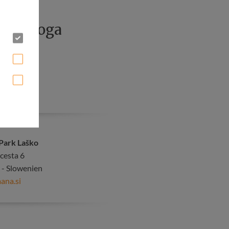
a & Yoga
aško
r
Park Laško
 cesta 6
 - Slowenien
ana.si