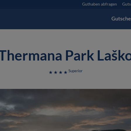
Guthaben abfragen
Guts
Gutsche
Thermana Park Lašk
Superior
★ ★ ★ ★