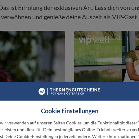
Das ist Erholung der exklusiven Art. Lass dich von un
verwöhnen und genieße deine Auszeit als VIP-Gast.
Cookie Einstellungen
SLO
 wir verwenden auf unseren Seiten Cookies, um die Funktionalität dieser
rleisten und diese für Dein bestmögliches Online-Erlebnis weiter zu ver
t Deine Cookie-Einstellungen jederzeit ändern. Weitere Informationen f