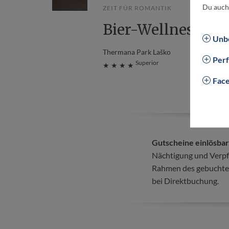
Du auch
ZEIT FÜR ROMANTIK
Bier-Wellness
Unbe
Thermana Park Laško
Per
Superior
★ ★ ★ ★
Fac
Gutscheine einlösbar
Nächtigung und Verpf
Rahmen des gebuchte
bei Direktbuchung.