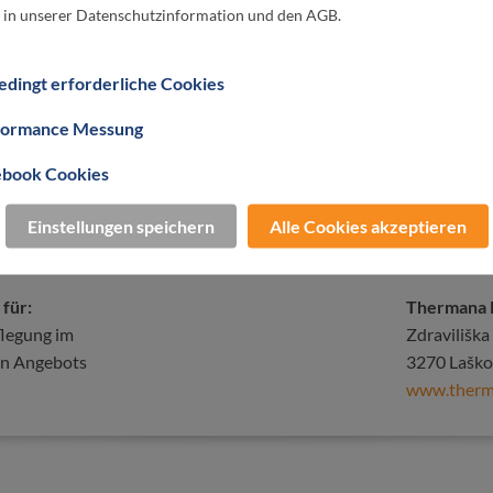
 in unserer Datenschutzinformation und den AGB.
ZEIT FÜR RUHE
Ayurved
dingt erforderliche Cookies
Thermana Park L
formance Messung
Superio
★ ★ ★ ★
ebook Cookies
Einstellungen speichern
Alle Cookies akzeptieren
 für:
Thermana 
legung im
Zdraviliška
n Angebots
3270 Laško
www.therm