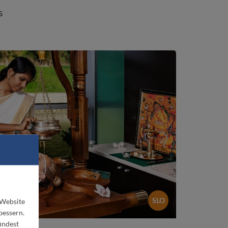
s
SLO
 Website
bessern.
indest