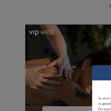
Ja, auch
zu gewäh
Du kanns